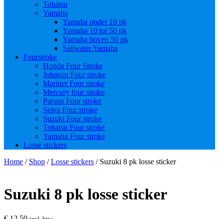
Tohatsu
Yamaha
Yamaha onder 10 pk
Yamaha 10 tot 50 pk
Yamaha boven 50 pk
Saltwater Yamaha
Fourstroke
Honda Four Stroke
Johnson Four stroke
Mariner Four stroke
Mercury four stroke
Parsun Four stroke
Selva Four stroke
Suzuki Four stroke
Tohatsu Four stroke
Yamaha Four stroke
Losse stickers
Home
/
Shop
/
Losse stickers
/ Suzuki 8 pk losse sticker
Suzuki 8 pk losse sticker
€
12,50
incl. btw