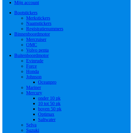
Mijn account
Bootstickers
Merkstickers
Naamstickers
Registratienummers
Binnenboordmotor
Mercruiser
OMC
Volvo penta
Buitenboordmotor
Evinrude
Force
Honda
Johnson
Oceanpro
Mariner
Mercury
onder 10 pk
10 tot 50 pk
boven 50 pk
Optimax
Saltwater
Selva
Suzuki