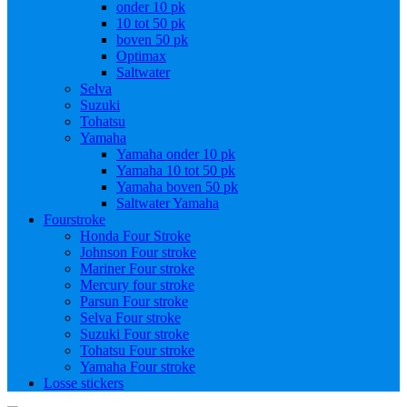
onder 10 pk
10 tot 50 pk
boven 50 pk
Optimax
Saltwater
Selva
Suzuki
Tohatsu
Yamaha
Yamaha onder 10 pk
Yamaha 10 tot 50 pk
Yamaha boven 50 pk
Saltwater Yamaha
Fourstroke
Honda Four Stroke
Johnson Four stroke
Mariner Four stroke
Mercury four stroke
Parsun Four stroke
Selva Four stroke
Suzuki Four stroke
Tohatsu Four stroke
Yamaha Four stroke
Losse stickers