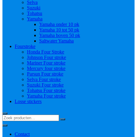
Selva
Suzuki
Tohatsu
Yamaha
Yamaha onder 10 pk
Yamaha 10 tot 50 pk
Yamaha boven 50 pk
Saltwater Yamaha
Fourstroke
Honda Four Stroke
Johnson Four stroke
Mariner Four stroke
Mercury four stroke
Parsun Four stroke
Selva Four stroke
Suzuki Four stroke
Tohatsu Four stroke
Yamaha Four stroke
Losse stickers
Contact