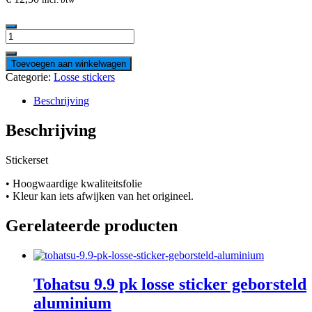
Suzuki
8
pk
Toevoegen aan winkelwagen
losse
Categorie:
Losse stickers
sticker
hoeveelheid
Beschrijving
Beschrijving
Stickerset
• Hoogwaardige kwaliteitsfolie
• Kleur kan iets afwijken van het origineel.
Gerelateerde producten
Tohatsu 9.9 pk losse sticker geborsteld
aluminium