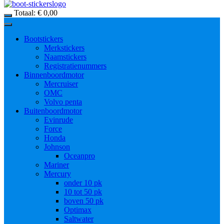
Totaal:
€
0,00
Bootstickers
Merkstickers
Naamstickers
Registratienummers
Binnenboordmotor
Mercruiser
OMC
Volvo penta
Buitenboordmotor
Evinrude
Force
Honda
Johnson
Oceanpro
Mariner
Mercury
onder 10 pk
10 tot 50 pk
boven 50 pk
Optimax
Saltwater