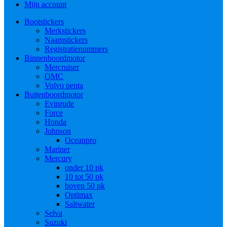
Mijn account
Bootstickers
Merkstickers
Naamstickers
Registratienummers
Binnenboordmotor
Mercruiser
OMC
Volvo penta
Buitenboordmotor
Evinrude
Force
Honda
Johnson
Oceanpro
Mariner
Mercury
onder 10 pk
10 tot 50 pk
boven 50 pk
Optimax
Saltwater
Selva
Suzuki