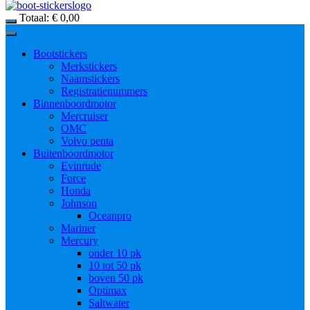
Totaal:
€
0,00
Bootstickers
Merkstickers
Naamstickers
Registratienummers
Binnenboordmotor
Mercruiser
OMC
Volvo penta
Buitenboordmotor
Evinrude
Force
Honda
Johnson
Oceanpro
Mariner
Mercury
onder 10 pk
10 tot 50 pk
boven 50 pk
Optimax
Saltwater