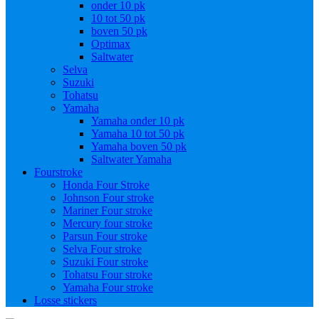
onder 10 pk
10 tot 50 pk
boven 50 pk
Optimax
Saltwater
Selva
Suzuki
Tohatsu
Yamaha
Yamaha onder 10 pk
Yamaha 10 tot 50 pk
Yamaha boven 50 pk
Saltwater Yamaha
Fourstroke
Honda Four Stroke
Johnson Four stroke
Mariner Four stroke
Mercury four stroke
Parsun Four stroke
Selva Four stroke
Suzuki Four stroke
Tohatsu Four stroke
Yamaha Four stroke
Losse stickers