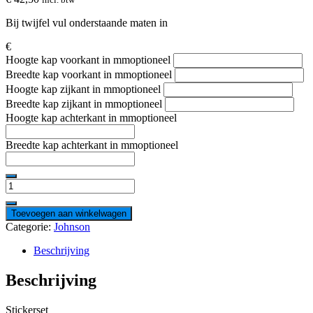
Bij twijfel vul onderstaande maten in
€
Hoogte kap voorkant in mm
optioneel
Breedte kap voorkant in mm
optioneel
Hoogte kap zijkant in mm
optioneel
Breedte kap zijkant in mm
optioneel
Hoogte kap achterkant in mm
optioneel
Breedte kap achterkant in mm
optioneel
Johnson
8
PK
Toevoegen aan winkelwagen
hoeveelheid
Categorie:
Johnson
Beschrijving
Beschrijving
Stickerset