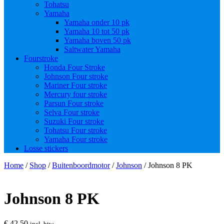
Tohatsu
Yamaha
Yamaha onder 10 pk
Yamaha 10 tot 50 pk
Yamaha boven 50 pk
Saltwater Yamaha
Fourstroke
Honda Four Stroke
Johnson Four stroke
Mariner Four stroke
Mercury four stroke
Parsun Four stroke
Selva Four stroke
Suzuki Four stroke
Tohatsu Four stroke
Yamaha Four stroke
Losse stickers
Home
/
Shop
/
Buitenboordmotor
/
Johnson
/ Johnson 8 PK
Johnson 8 PK
€
42,50
incl. btw