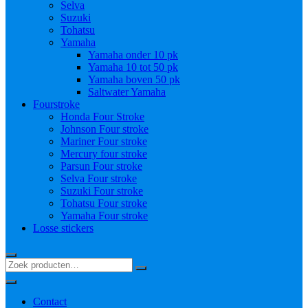
Selva
Suzuki
Tohatsu
Yamaha
Yamaha onder 10 pk
Yamaha 10 tot 50 pk
Yamaha boven 50 pk
Saltwater Yamaha
Fourstroke
Honda Four Stroke
Johnson Four stroke
Mariner Four stroke
Mercury four stroke
Parsun Four stroke
Selva Four stroke
Suzuki Four stroke
Tohatsu Four stroke
Yamaha Four stroke
Losse stickers
Contact